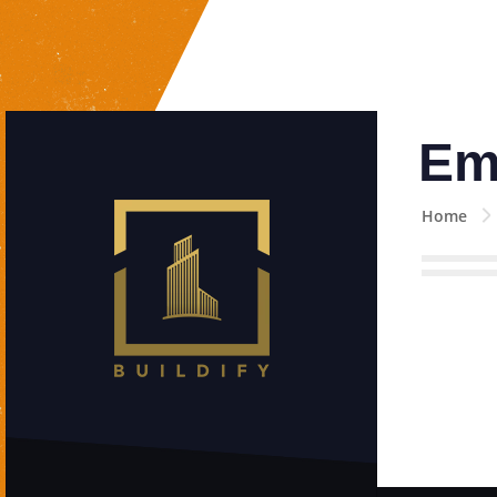
Em
Home