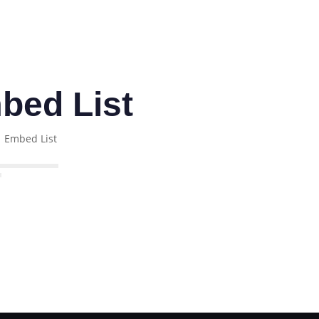
bed List
Embed List